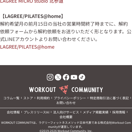
LAGREE MICRO studio 北参道
【LAGREE/PILATES@home】
解約希望月の前月15日
の当社の営業時間終了時までに、解約
依頼フォームから解約依頼をお送りいただく形となります。
公
式LINEアカウントよりお問い合わせください。
LAGREE/PILATES@home
コラム一覧
ストア
利用規約
プライバシーポリシー
特定商取引法に基づく表記
お問い合わせ
会社情報
プレスリリース￼
法人向けサービス
メディア掲載実績
採用情報
会社概要
WORKOUT COMMUNITYは、ラグリーフィットネスメソッド日本代表である株式会社Workout Com
munityが運営しています。
©️2019-2026 Workout Community, Inc.