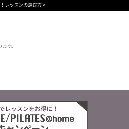
別！レッスンの選び方
>
ります。